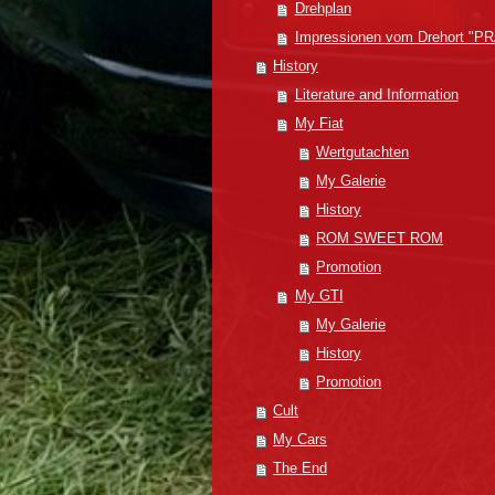
Drehplan
Impressionen vom Drehort "P
History
Literature and Information
My Fiat
Wertgutachten
My Galerie
History
ROM SWEET ROM
Promotion
My GTI
My Galerie
History
Promotion
Cult
My Cars
The End