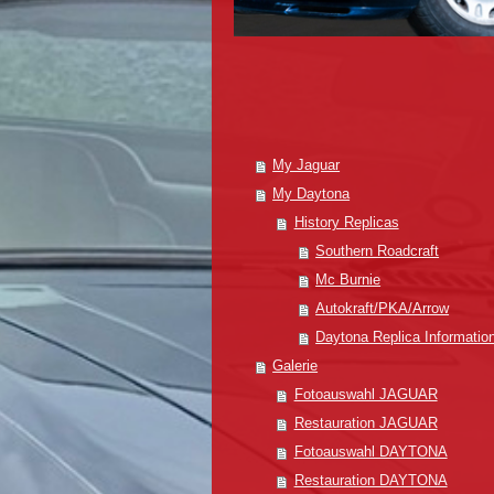
My Jaguar
My Daytona
History Replicas
Southern Roadcraft
Mc Burnie
Autokraft/PKA/Arrow
Daytona Replica Informatio
Galerie
Fotoauswahl JAGUAR
Restauration JAGUAR
Fotoauswahl DAYTONA
Restauration DAYTONA