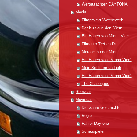
Wertgutachten DAYTONA
Media
Filmprojekt-Wettbewerb
Der Kult aus den 80ern
Ein Hauch von Miami Vice
Filmauto-Treffen Dt.
Maranello oder Miami
Ein Hauch von "Miami Vice"
Mein Schlitten und ich
Ein Hauch von "Miami Vice"
The Challenges
Showcar
Moviecar
Die wahre Geschichte
Regie
Fahrer Daytona
Schauspieler